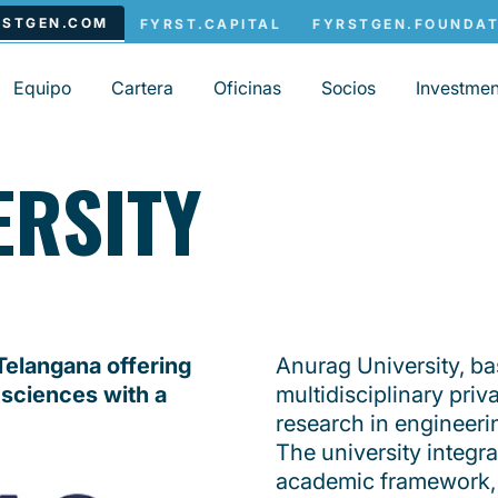
Equipo
Cartera
Oficinas
Socios
Investmen
ERSITY
 Telangana offering
Anurag University, ba
sciences with a
multidisciplinary priv
research in engineer
The university integra
academic framework, 