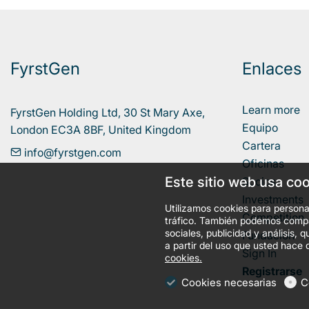
FyrstGen
Enlaces
Learn more
FyrstGen Holding Ltd, 30 St Mary Axe, 

Equipo
London EC3A 8BF, United Kingdom
Cartera
info@fyrstgen.com
Oficinas
Este sitio web usa co
Socios
Investments
Utilizamos cookies para personal
Competition
tráfico. También podemos compar
sociales, publicidad y análisis
Fundación
a partir del uso que usted hace 
Sign In
cookies.
Registrarse
Cookies necesarias
C