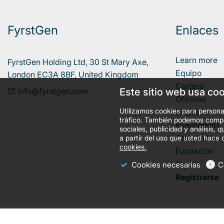
FyrstGen
Enlaces
Learn more
FyrstGen Holding Ltd, 30 St Mary Axe, 

Equipo
London EC3A 8BF, United Kingdom
Cartera
info@fyrstgen.com
Este sitio web usa co
Oficinas
Utilizamos cookies para personal
Socios
tráfico. También podemos compar
Investments
sociales, publicidad y análisis
Competition
a partir del uso que usted hace 
cookies.
Fundación
Sign In
Cookies necesarias
C
Registrarse
llms.txt
Condiciones generales
Política de privacidad
Cooki