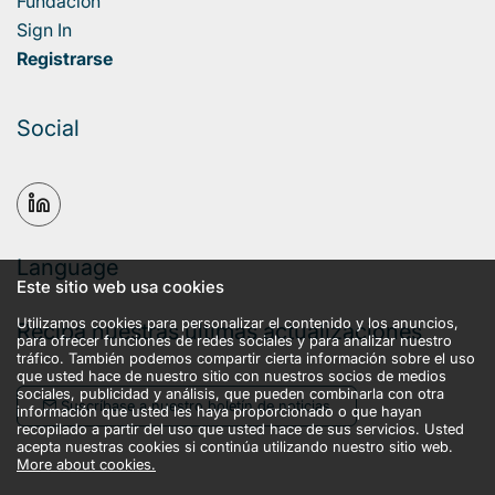
Fundación
Sign In
Registrarse
Social
Language
Este sitio web usa cookies
Utilizamos cookies para personalizar el contenido y los anuncios,
Reciba nuestras últimas actualizaciones
para ofrecer funciones de redes sociales y para analizar nuestro
tráfico. También podemos compartir cierta información sobre el uso
que usted hace de nuestro sitio con nuestros socios de medios
sociales, publicidad y análisis, que pueden combinarla con otra
Suscríbase a nuestro boletín de noticias
información que usted les haya proporcionado o que hayan
recopilado a partir del uso que usted hace de sus servicios. Usted
acepta nuestras cookies si continúa utilizando nuestro sitio web.
More about cookies.