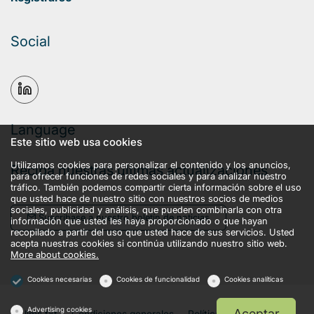
Social
Language
Este sitio web usa cookies
Utilizamos cookies para personalizar el contenido y los anuncios,
Reciba nuestras últimas actualizaciones
para ofrecer funciones de redes sociales y para analizar nuestro
tráfico. También podemos compartir cierta información sobre el uso
que usted hace de nuestro sitio con nuestros socios de medios
sociales, publicidad y análisis, que pueden combinarla con otra
Suscríbase a nuestro boletín de noticias
información que usted les haya proporcionado o que hayan
recopilado a partir del uso que usted hace de sus servicios. Usted
acepta nuestras cookies si continúa utilizando nuestro sitio web.
More about cookies.
Cookies necesarias
Cookies de funcionalidad
Cookies analíticas
Advertising cookies
Aceptar
llms.txt
Condiciones generales
Política de privacidad