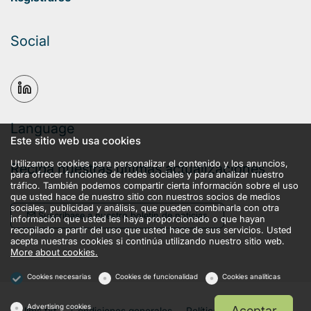
Social
Language
Este sitio web usa cookies
Utilizamos cookies para personalizar el contenido y los anuncios,
Reciba nuestras últimas actualizaciones
para ofrecer funciones de redes sociales y para analizar nuestro
tráfico. También podemos compartir cierta información sobre el uso
que usted hace de nuestro sitio con nuestros socios de medios
sociales, publicidad y análisis, que pueden combinarla con otra
Suscríbase a nuestro boletín de noticias
información que usted les haya proporcionado o que hayan
recopilado a partir del uso que usted hace de sus servicios. Usted
acepta nuestras cookies si continúa utilizando nuestro sitio web.
More about cookies.
Cookies necesarias
Cookies de funcionalidad
Cookies analíticas
Advertising cookies
Aceptar
llms.txt
Condiciones generales
Política de privacidad