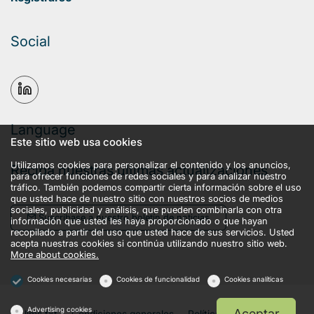
Social
Language
Este sitio web usa cookies
Utilizamos cookies para personalizar el contenido y los anuncios,
Reciba nuestras últimas actualizaciones
para ofrecer funciones de redes sociales y para analizar nuestro
tráfico. También podemos compartir cierta información sobre el uso
que usted hace de nuestro sitio con nuestros socios de medios
sociales, publicidad y análisis, que pueden combinarla con otra
Suscríbase a nuestro boletín de noticias
información que usted les haya proporcionado o que hayan
recopilado a partir del uso que usted hace de sus servicios. Usted
acepta nuestras cookies si continúa utilizando nuestro sitio web.
More about cookies.
Cookies necesarias
Cookies de funcionalidad
Cookies analíticas
Advertising cookies
Aceptar
llms.txt
Condiciones generales
Política de privacidad