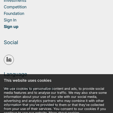
Investments
Competition
Foundation
Sign In
Sign up
Social
Language
This website uses cookies
Get our latest updates
We use cookies to personalize content and ads, to provide social
media features and to analyse our traffic. We may also share some
information about your use of our site with our social media,
advertising and analytics partners who may combine it with other
information that you’ve provided to them or that they’ve collected
Subscribe to our newsletter
from your use of their services. You consent to our cookies if you
continue to use our website.
More about cookies.