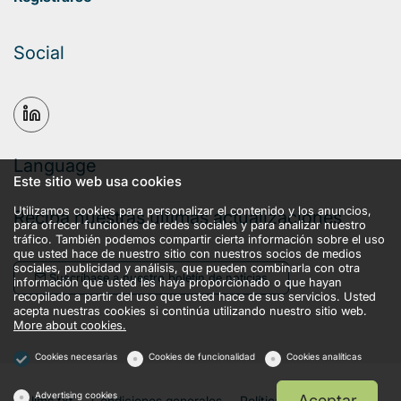
Social
Language
Este sitio web usa cookies
Utilizamos cookies para personalizar el contenido y los anuncios,
Reciba nuestras últimas actualizaciones
para ofrecer funciones de redes sociales y para analizar nuestro
tráfico. También podemos compartir cierta información sobre el uso
que usted hace de nuestro sitio con nuestros socios de medios
sociales, publicidad y análisis, que pueden combinarla con otra
Suscríbase a nuestro boletín de noticias
información que usted les haya proporcionado o que hayan
recopilado a partir del uso que usted hace de sus servicios. Usted
acepta nuestras cookies si continúa utilizando nuestro sitio web.
More about cookies.
Cookies necesarias
Cookies de funcionalidad
Cookies analíticas
Advertising cookies
Aceptar
llms.txt
Condiciones generales
Política de privacidad