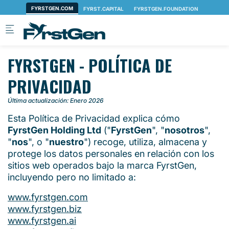
Skip to main content
FYRSTGEN - POLÍTICA DE
PRIVACIDAD
Última actualización: Enero 2026
Esta Política de Privacidad explica cómo
FyrstGen Holding Ltd
("
FyrstGen
", "
nosotros
",
"
nos
", o "
nuestro
") recoge, utiliza, almacena y
protege los datos personales en relación con los
sitios web operados bajo la marca FyrstGen,
incluyendo pero no limitado a:
www.fyrstgen.com
www.fyrstgen.biz
www.fyrstgen.ai