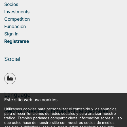
Socios
Investments
Competition
Fundación
Sign In
Registrarse
Social
Language
Este sitio web usa cookies
Utilizamos cookies para personalizar el contenido y los anuncios,
Reciba nuestras últimas actualizaciones
para ofrecer funciones de redes sociales y para analizar nuestro
tráfico. También podemos compartir cierta información sobre el uso
que usted hace de nuestro sitio con nuestros socios de medios