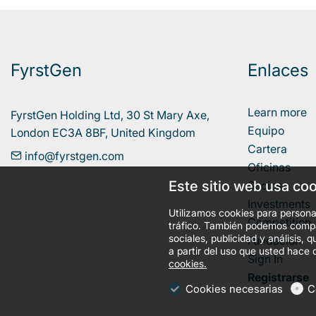
FyrstGen
Enlaces
Learn more
FyrstGen Holding Ltd, 30 St Mary Axe, 

Equipo
London EC3A 8BF, United Kingdom
Cartera
info@fyrstgen.com
Oficinas
Este sitio web usa co
Socios
Investments
Utilizamos cookies para personal
Competition
tráfico. También podemos compar
sociales, publicidad y análisis
Fundación
a partir del uso que usted hace 
Sign In
cookies.
Registrarse
Cookies necesarias
C