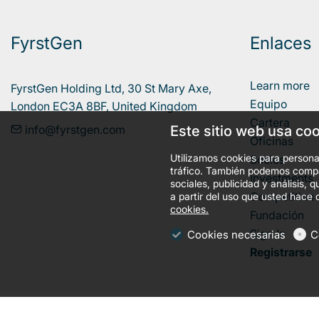
FyrstGen
Enlaces
Learn more
FyrstGen Holding Ltd, 30 St Mary Axe, 

Equipo
London EC3A 8BF, United Kingdom
Cartera
info@fyrstgen.com
Este sitio web usa co
Oficinas
Utilizamos cookies para personal
Socios
tráfico. También podemos compar
Investments
sociales, publicidad y análisis
Competition
a partir del uso que usted hace 
cookies.
Fundación
Sign In
Cookies necesarias
C
Registrarse
llms.txt
Condiciones generales
Política de privacidad
Cooki