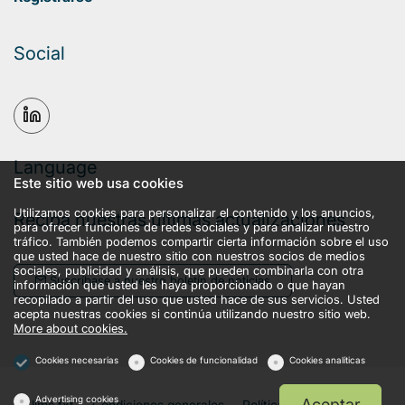
Social
Language
Este sitio web usa cookies
Utilizamos cookies para personalizar el contenido y los anuncios,
Reciba nuestras últimas actualizaciones
para ofrecer funciones de redes sociales y para analizar nuestro
tráfico. También podemos compartir cierta información sobre el uso
que usted hace de nuestro sitio con nuestros socios de medios
sociales, publicidad y análisis, que pueden combinarla con otra
Suscríbase a nuestro boletín de noticias
información que usted les haya proporcionado o que hayan
recopilado a partir del uso que usted hace de sus servicios. Usted
acepta nuestras cookies si continúa utilizando nuestro sitio web.
More about cookies.
Cookies necesarias
Cookies de funcionalidad
Cookies analíticas
Advertising cookies
Aceptar
llms.txt
Condiciones generales
Política de privacidad